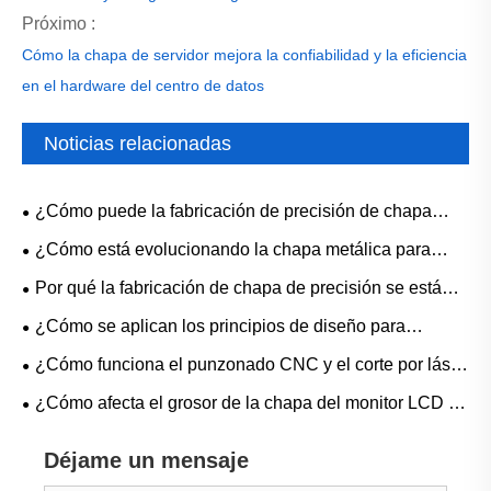
Próximo :
Cómo la chapa de servidor mejora la confiabilidad y la eficiencia
en el hardware del centro de datos
Noticias relacionadas
¿Cómo puede la fabricación de precisión de chapa
metálica no estándar mejorar la eficiencia de la
¿Cómo está evolucionando la chapa metálica para
fabricación personalizada?
monitores LCD con el desarrollo de equipos de
Por qué la fabricación de chapa de precisión se está
visualización modernos?
convirtiendo en la columna vertebral del aligeramiento en
¿Cómo se aplican los principios de diseño para
los sectores aeroespacial y automotriz
fabricación (DFM) a la fabricación de chapa metálica?
¿Cómo funciona el punzonado CNC y el corte por láser
en la fabricación de chapa metálica?
¿Cómo afecta el grosor de la chapa del monitor LCD al
peso y la durabilidad del monitor?
Déjame un mensaje