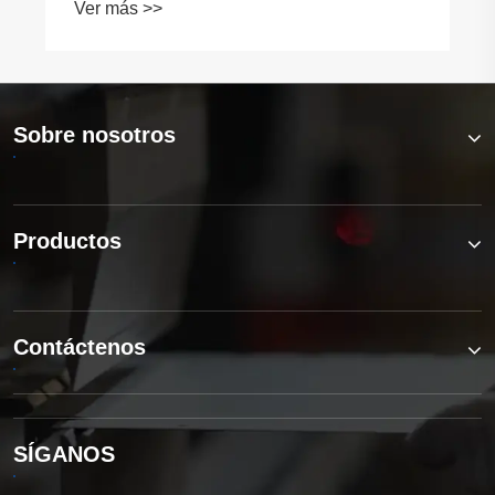
Ver más >>
modernos?
Sobre nosotros
Productos
Contáctenos
SÍGANOS